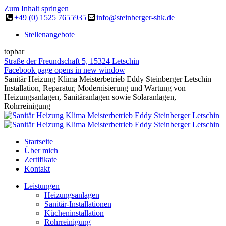
Zum Inhalt springen
+49 (0) 1525 7655935
info@steinberger-shk.de
Stellenangebote
topbar
Straße der Freundschaft 5, 15324 Letschin
Facebook page opens in new window
Sanitär Heizung Klima Meisterbetrieb Eddy Steinberger Letschin
Installation, Reparatur, Modernisierung und Wartung von
Heizungsanlagen, Sanitäranlagen sowie Solaranlagen,
Rohrreinigung
Startseite
Über mich
Zertifikate
Kontakt
Leistungen
Heizungsanlagen
Sanitär-Installationen
Kücheninstallation
Rohrreinigung