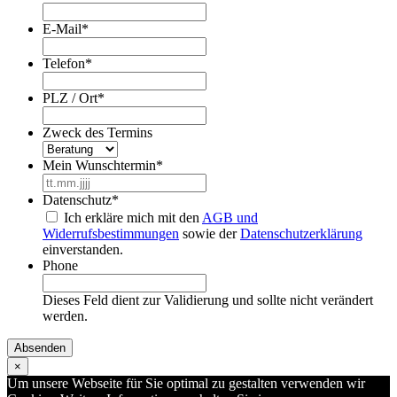
E-Mail
*
Telefon
*
PLZ / Ort
*
Zweck des Termins
Mein Wunschtermin
*
TT
Punkt
Datenschutz
*
MM
Ich erkläre mich mit den
AGB und
Punkt
Widerrufsbestimmungen
sowie der
Datenschutzerklärung
JJJJ
einverstanden.
Phone
Dieses Feld dient zur Validierung und sollte nicht verändert
werden.
×
Um unsere Webseite für Sie optimal zu gestalten verwenden wir