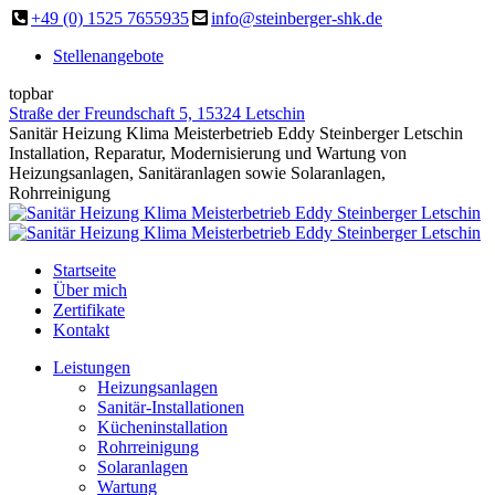
Zum
+49 (0) 1525 7655935
info@steinberger-shk.de
Inhalt
Stellenangebote
springen
topbar
Straße der Freundschaft 5, 15324 Letschin
Facebook
Sanitär Heizung Klima Meisterbetrieb Eddy Steinberger Letschin
page
Installation, Reparatur, Modernisierung und Wartung von
opens
Heizungsanlagen, Sanitäranlagen sowie Solaranlagen,
in
Rohrreinigung
new
window
Startseite
Über mich
Zertifikate
Kontakt
Leistungen
Heizungsanlagen
Sanitär-Installationen
Kücheninstallation
Rohrreinigung
Solaranlagen
Wartung