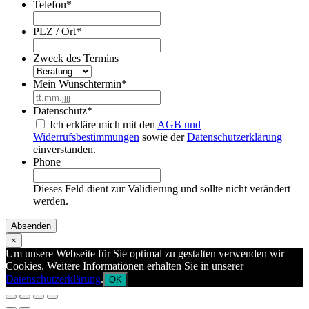
Telefon
*
PLZ / Ort
*
Zweck des Termins
Mein Wunschtermin
*
TT
Punkt
Datenschutz
*
MM
Ich erkläre mich mit den
AGB und
Punkt
Widerrufsbestimmungen
sowie der
Datenschutzerklärung
JJJJ
einverstanden.
Phone
Dieses Feld dient zur Validierung und sollte nicht verändert
werden.
×
Um unsere Webseite für Sie optimal zu gestalten verwenden wir
Cookies. Weitere Informationen erhalten Sie in unserer
Datenschutzerklärung
.
OK