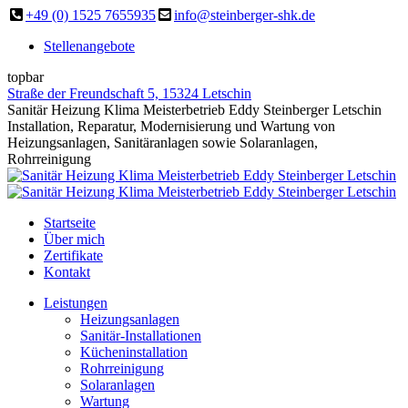
Zum
+49 (0) 1525 7655935
info@steinberger-shk.de
Inhalt
Stellenangebote
springen
topbar
Straße der Freundschaft 5, 15324 Letschin
Facebook
Sanitär Heizung Klima Meisterbetrieb Eddy Steinberger Letschin
page
Installation, Reparatur, Modernisierung und Wartung von
opens
Heizungsanlagen, Sanitäranlagen sowie Solaranlagen,
in
Rohrreinigung
new
window
Startseite
Über mich
Zertifikate
Kontakt
Leistungen
Heizungsanlagen
Sanitär-Installationen
Kücheninstallation
Rohrreinigung
Solaranlagen
Wartung